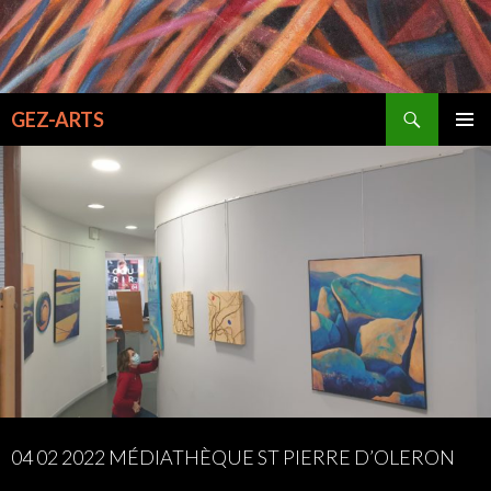
Recherche
GEZ-ARTS
ALLER
MENU
AU
PRINCI
CONTENU
04 02 2022 MÉDIATHÈQUE ST PIERRE D’OLERON